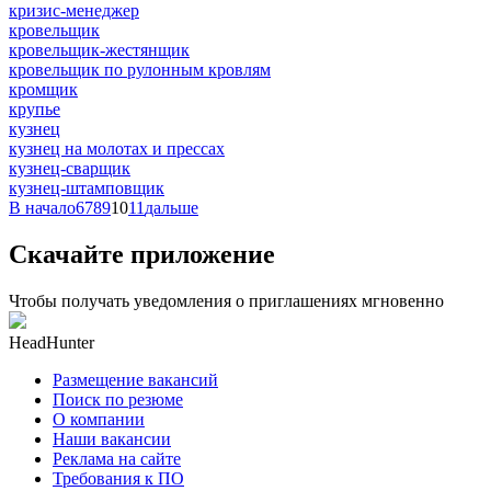
кризис-менеджер
кровельщик
кровельщик-жестянщик
кровельщик по рулонным кровлям
кромщик
крупье
кузнец
кузнец на молотах и прессах
кузнец-сварщик
кузнец-штамповщик
В начало
6
7
8
9
10
11
дальше
Скачайте приложение
Чтобы получать уведомления о приглашениях мгновенно
HeadHunter
Размещение вакансий
Поиск по резюме
О компании
Наши вакансии
Реклама на сайте
Требования к ПО