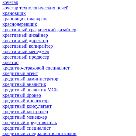
кочегар
кочегар технологических печей
крановщик
крановщик плавкрана
краснодеревщик
креативный графический дизайнер
креативный дизайнер
креативный директор
креативный копирайтер
креативный менеджер
креативный продюсер
креатор
кредитно-страховой специалист
кредитный агент
кредитный администратор
кредитный аналитик
кредитный аналитик МСБ
кредитный брокер
кредитный инспектор
кредитный консультант
кредитный контролер
кредитный менеджер
кредитный представитель
кредитный специалист
кредитный специалист в автосалон