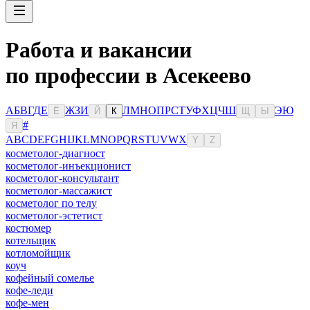
Работа и вакансии
по профессии в Асекеево
А
Б
В
Г
Д
Е
Ж
З
И
Л
М
Н
О
П
Р
С
Т
У
Ф
Х
Ц
Ч
Ш
Э
Ю
Ё
Й
К
Щ
Ы
#
Я
A
B
C
D
E
F
G
H
I
J
K
L
M
N
O
P
Q
R
S
T
U
V
W
X
Y
Z
косметолог-диагност
косметолог-инъекционист
косметолог-консультант
косметолог-массажист
косметолог по телу
косметолог-эстетист
костюмер
котельщик
котломойщик
коуч
кофейный сомелье
кофе-леди
кофе-мен