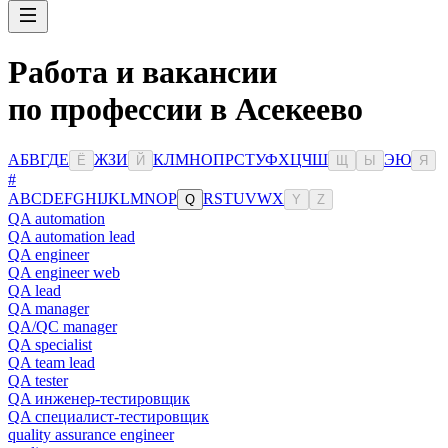
Работа и вакансии
по профессии в Асекеево
А
Б
В
Г
Д
Е
Ж
З
И
К
Л
М
Н
О
П
Р
С
Т
У
Ф
Х
Ц
Ч
Ш
Э
Ю
Ё
Й
Щ
Ы
Я
#
A
B
C
D
E
F
G
H
I
J
K
L
M
N
O
P
R
S
T
U
V
W
X
Q
Y
Z
QA automation
QA automation lead
QA engineer
QA engineer web
QA lead
QA manager
QA/QC manager
QA specialist
QA team lead
QA tester
QA инженер-тестировщик
QA специалист-тестировщик
quality assurance engineer