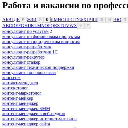
Работа и вакансии по професс
А
Б
В
Г
Д
Е
Ж
З
И
Л
М
Н
О
П
Р
С
Т
У
Ф
Х
Ц
Ч
Ш
Э
Ю
Ё
Й
К
Щ
Ы
Я
A
B
C
D
E
F
G
H
I
J
K
L
M
N
O
P
Q
R
S
T
U
V
W
X
Y
Z
консультант по услугам
2
консультант по финансовым продуктам
консультант по юридическим вопросам
консультант-разработчик
консультант-разработчик 1С
консультант-рекрутер
консультант стажер
консультант технической поддержки
консультант торгового зала
1
консьерж
контакт-менеджер
контекстолог
контент-маркетолог
контент-мейкер
контент-менеджер
контент-менеджер SMM
контент-менеджер в веб-студию
контент-менеджер интернет-магазина
контент-менеджер сайта