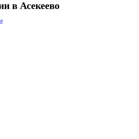
ии в Асекеево
#