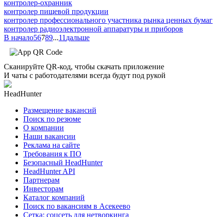
контролер-охранник
контролер пищевой продукции
контролер профессионального участника рынка ценных бумаг
контролер радиоэлектронной аппаратуры и приборов
В начало
5
6
7
8
9
...
11
дальше
Сканируйте QR-код, чтобы скачать приложение
И чаты с работодателями всегда будут под рукой
HeadHunter
Размещение вакансий
Поиск по резюме
О компании
Наши вакансии
Реклама на сайте
Требования к ПО
Безопасный HeadHunter
HeadHunter API
Партнерам
Инвесторам
Каталог компаний
Поиск по вакансиям в Асекеево
Сетка: соцсеть для нетворкинга