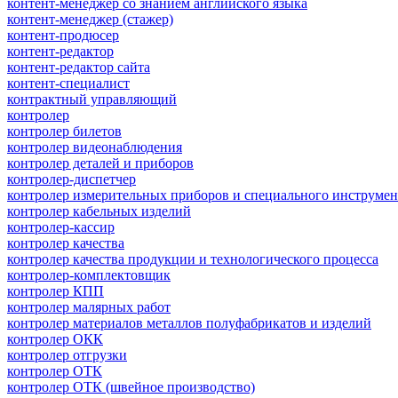
контент-менеджер со знанием английского языка
контент-менеджер (стажер)
контент-продюсер
контент-редактор
контент-редактор сайта
контент-специалист
контрактный управляющий
контролер
контролер билетов
контролер видеонаблюдения
контролер деталей и приборов
контролер-диспетчер
контролер измерительных приборов и специального инструмен
контролер кабельных изделий
контролер-кассир
контролер качества
контролер качества продукции и технологического процесса
контролер-комплектовщик
контролер КПП
контролер малярных работ
контролер материалов металлов полуфабрикатов и изделий
контролер ОКК
контролер отгрузки
контролер ОТК
контролер ОТК (швейное производство)