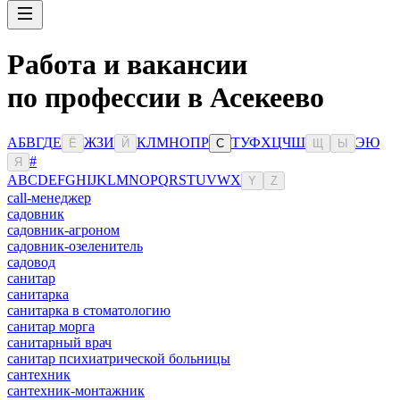
Работа и вакансии
по профессии в Асекеево
А
Б
В
Г
Д
Е
Ж
З
И
К
Л
М
Н
О
П
Р
Т
У
Ф
Х
Ц
Ч
Ш
Э
Ю
Ё
Й
С
Щ
Ы
#
Я
A
B
C
D
E
F
G
H
I
J
K
L
M
N
O
P
Q
R
S
T
U
V
W
X
Y
Z
сall-менеджер
садовник
садовник-агроном
садовник-озеленитель
садовод
санитар
санитарка
санитарка в стоматологию
санитар морга
санитарный врач
санитар психиатрической больницы
сантехник
сантехник-монтажник