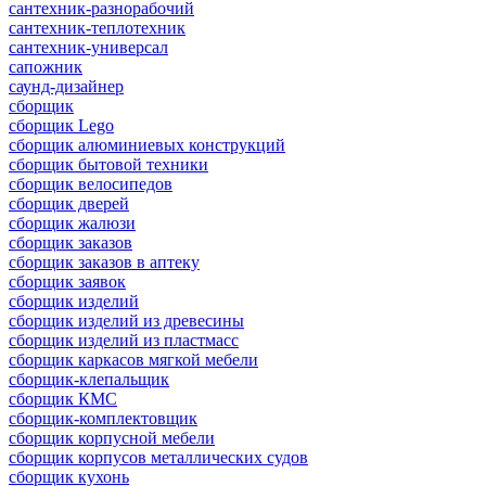
сантехник-разнорабочий
сантехник-теплотехник
сантехник-универсал
сапожник
саунд-дизайнер
сборщик
сборщик Lego
сборщик алюминиевых конструкций
сборщик бытовой техники
сборщик велосипедов
сборщик дверей
сборщик жалюзи
сборщик заказов
сборщик заказов в аптеку
сборщик заявок
сборщик изделий
сборщик изделий из древесины
сборщик изделий из пластмасс
сборщик каркасов мягкой мебели
сборщик-клепальщик
сборщик КМС
сборщик-комплектовщик
сборщик корпусной мебели
сборщик корпусов металлических судов
сборщик кухонь