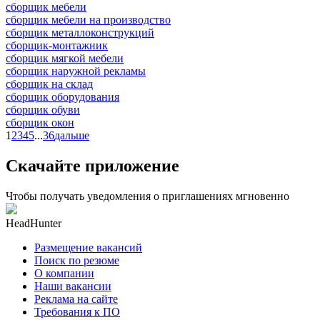
сборщик мебели
сборщик мебели на производство
сборщик металлоконструкций
сборщик-монтажник
сборщик мягкой мебели
сборщик наружной рекламы
сборщик на склад
сборщик оборудования
сборщик обуви
сборщик окон
1
2
3
4
5
...
36
дальше
Скачайте приложение
Чтобы получать уведомления о приглашениях мгновенно
HeadHunter
Размещение вакансий
Поиск по резюме
О компании
Наши вакансии
Реклама на сайте
Требования к ПО