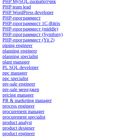
PHP MySQL-разработчик
PHP team lead
PHP WordPress developer
PHP-программист
PHP-программист 1C-Bitrix
PHP-программист (middle)
PHP-программист (Symfony)
PHP-программист (Yii 2)
piping engineer
planning engineer
planning specialist
plant manager
PL SQL developer
ppc manager
ppc specialist
pre-sale engineer
pre-sale менеджер
pricing manager
PR & marketing manager
process engineer
procurement manager
procurement specialist
product analyst
product designer
product engineer