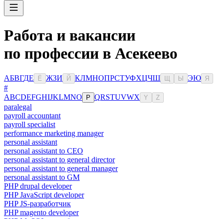
Работа и вакансии
по профессии в Асекеево
А
Б
В
Г
Д
Е
Ж
З
И
К
Л
М
Н
О
П
Р
С
Т
У
Ф
Х
Ц
Ч
Ш
Э
Ю
Ё
Й
Щ
Ы
Я
#
A
B
C
D
E
F
G
H
I
J
K
L
M
N
O
Q
R
S
T
U
V
W
X
P
Y
Z
paralegal
payroll accountant
payroll specialist
performance marketing manager
personal assistant
personal assistant to CEO
personal assistant to general director
personal assistant to general manager
personal assistant to GM
PHP drupal developer
PHP JavaScript developer
PHP JS-разработчик
PHP magento developer