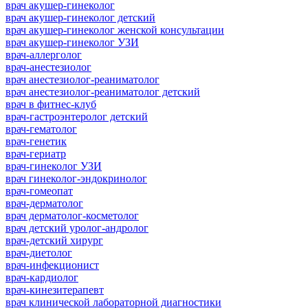
врач акушер-гинеколог
врач акушер-гинеколог детский
врач акушер-гинеколог женской консультации
врач акушер-гинеколог УЗИ
врач-аллерголог
врач-анестезиолог
врач анестезиолог-реаниматолог
врач анестезиолог-реаниматолог детский
врач в фитнес-клуб
врач-гастроэнтеролог детский
врач-гематолог
врач-генетик
врач-гериатр
врач-гинеколог УЗИ
врач гинеколог-эндокринолог
врач-гомеопат
врач-дерматолог
врач дерматолог-косметолог
врач детский уролог-андролог
врач-детский хирург
врач-диетолог
врач-инфекционист
врач-кардиолог
врач-кинезитерапевт
врач клинической лабораторной диагностики