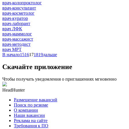
врач-колопроктолог
врач-консультант
врач-косметолог
врач-куратор
врач-лаборант
врач ЛФК
врач-маммолог
врач-массажист
врач-методист
врач МРТ
В начало
15
16
17
18
19
дальше
Скачайте приложение
Чтобы получать уведомления о приглашениях мгновенно
HeadHunter
Размещение вакансий
Поиск по резюме
О компании
Наши вакансии
Реклама на сайте
Требования к ПО