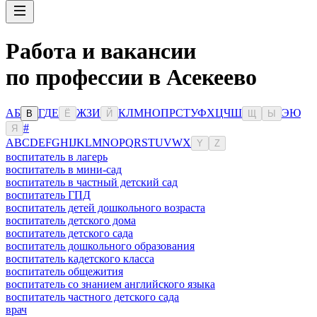
Работа и вакансии
по профессии в Асекеево
А
Б
Г
Д
Е
Ж
З
И
К
Л
М
Н
О
П
Р
С
Т
У
Ф
Х
Ц
Ч
Ш
Э
Ю
В
Ё
Й
Щ
Ы
#
Я
A
B
C
D
E
F
G
H
I
J
K
L
M
N
O
P
Q
R
S
T
U
V
W
X
Y
Z
воспитатель в лагерь
воспитатель в мини-сад
воспитатель в частный детский сад
воспитатель ГПД
воспитатель детей дошкольного возраста
воспитатель детского дома
воспитатель детского сада
воспитатель дошкольного образования
воспитатель кадетского класса
воспитатель общежития
воспитатель со знанием английского языка
воспитатель частного детского сада
врач