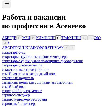
Работа и вакансии
по профессии в Асекеево
А
Б
В
Г
Д
Е
Ж
З
И
К
Л
М
Н
О
П
Р
Т
У
Ф
Х
Ц
Ч
Ш
Э
Ю
Ё
Й
С
Щ
Ы
#
Я
A
B
C
D
E
F
G
H
I
J
K
L
M
N
O
P
Q
R
S
T
U
V
W
X
Y
Z
секретарь суда
секретарь с функциями офис-менеджера
секретарь с функциями помощника руководителя
секретарь учебной части
секретное делопроизводство
семейная пара в загородный дом
семейный водитель
семейный водитель с личным автомобилем
семейный врач
серверный программист
сервис-менеджер
сервис-менеджер ресторана
сервисный инженер