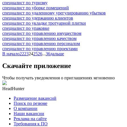
специалист по туризму
специалист по уборке помещений
специалист по удаленному урегулированию убытков
специалист по удержанию клиентов
специалист по укладке тротуарной плитки
специалист по упаковке
специалист по управлению имуществом
специалист по управлению качеством
специалист по управлению персоналом
специалист по управлению проектами
В начало
22
23
24
25
26
...
36
дальше
Скачайте приложение
Чтобы получать уведомления о приглашениях мгновенно
HeadHunter
Размещение вакансий
Поиск по резюме
О компании
Наши вакансии
Реклама на сайте
Требования к ПО