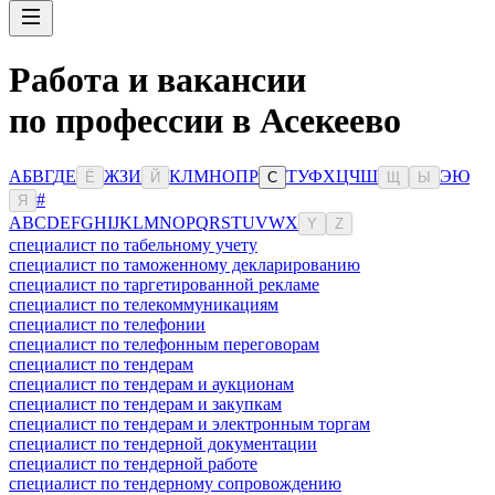
Работа и вакансии
по профессии в Асекеево
А
Б
В
Г
Д
Е
Ж
З
И
К
Л
М
Н
О
П
Р
Т
У
Ф
Х
Ц
Ч
Ш
Э
Ю
Ё
Й
С
Щ
Ы
#
Я
A
B
C
D
E
F
G
H
I
J
K
L
M
N
O
P
Q
R
S
T
U
V
W
X
Y
Z
специалист по табельному учету
специалист по таможенному декларированию
специалист по таргетированной рекламе
специалист по телекоммуникациям
специалист по телефонии
специалист по телефонным переговорам
специалист по тендерам
специалист по тендерам и аукционам
специалист по тендерам и закупкам
специалист по тендерам и электронным торгам
специалист по тендерной документации
специалист по тендерной работе
специалист по тендерному сопровождению