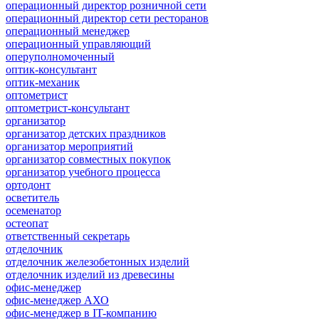
операционный директор розничной сети
операционный директор сети ресторанов
операционный менеджер
операционный управляющий
оперуполномоченный
оптик-консультант
оптик-механик
оптометрист
оптометрист-консультант
организатор
организатор детских праздников
организатор мероприятий
организатор совместных покупок
организатор учебного процесса
ортодонт
осветитель
осеменатор
остеопат
ответственный секретарь
отделочник
отделочник железобетонных изделий
отделочник изделий из древесины
офис-менеджер
офис-менеджер АХО
офис-менеджер в IT-компанию