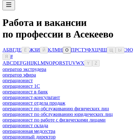
Работа и вакансии
по профессии в Асекеево
А
Б
В
Г
Д
Е
Ж
З
И
К
Л
М
Н
П
Р
С
Т
У
Ф
Х
Ц
Ч
Ш
Э
Ю
Ё
Й
О
Щ
Ы
#
Я
A
B
C
D
E
F
G
H
I
J
K
L
M
N
O
P
Q
R
S
T
U
V
W
X
Y
Z
оператор экструдера
оператор эфира
операционист
операционист 1С
операционист в банк
операционист-консультант
операционист отдела продаж
операционист по обслуживанию физических лиц
операционист по обслуживанию юридических лиц
операционист по работе с физическими лицами
операционист склада
операционная медсестра
операционный директор