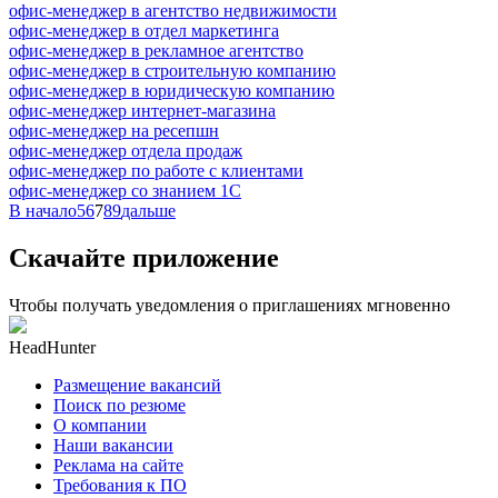
офис-менеджер в агентство недвижимости
офис-менеджер в отдел маркетинга
офис-менеджер в рекламное агентство
офис-менеджер в строительную компанию
офис-менеджер в юридическую компанию
офис-менеджер интернет-магазина
офис-менеджер на ресепшн
офис-менеджер отдела продаж
офис-менеджер по работе с клиентами
офис-менеджер со знанием 1С
В начало
5
6
7
8
9
дальше
Скачайте приложение
Чтобы получать уведомления о приглашениях мгновенно
HeadHunter
Размещение вакансий
Поиск по резюме
О компании
Наши вакансии
Реклама на сайте
Требования к ПО