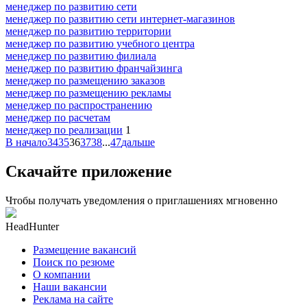
менеджер по развитию сети
менеджер по развитию сети интернет-магазинов
менеджер по развитию территории
менеджер по развитию учебного центра
менеджер по развитию филиала
менеджер по развитию франчайзинга
менеджер по размещению заказов
менеджер по размещению рекламы
менеджер по распространению
менеджер по расчетам
менеджер по реализации
1
В начало
34
35
36
37
38
...
47
дальше
Скачайте приложение
Чтобы получать уведомления о приглашениях мгновенно
HeadHunter
Размещение вакансий
Поиск по резюме
О компании
Наши вакансии
Реклама на сайте