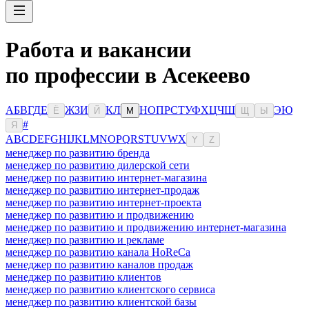
Работа и вакансии
по профессии в Асекеево
А
Б
В
Г
Д
Е
Ж
З
И
К
Л
Н
О
П
Р
С
Т
У
Ф
Х
Ц
Ч
Ш
Э
Ю
Ё
Й
М
Щ
Ы
#
Я
A
B
C
D
E
F
G
H
I
J
K
L
M
N
O
P
Q
R
S
T
U
V
W
X
Y
Z
менеджер по развитию бренда
менеджер по развитию дилерской сети
менеджер по развитию интернет-магазина
менеджер по развитию интернет-продаж
менеджер по развитию интернет-проекта
менеджер по развитию и продвижению
менеджер по развитию и продвижению интернет-магазина
менеджер по развитию и рекламе
менеджер по развитию канала HoReCa
менеджер по развитию каналов продаж
менеджер по развитию клиентов
менеджер по развитию клиентского сервиса
менеджер по развитию клиентской базы