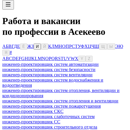
Работа и вакансии
по профессии в Асекеево
А
Б
В
Г
Д
Е
Ж
З
К
Л
М
Н
О
П
Р
С
Т
У
Ф
Х
Ц
Ч
Ш
Э
Ю
Ё
И
Й
Щ
Ы
#
Я
A
B
C
D
E
F
G
H
I
J
K
L
M
N
O
P
Q
R
S
T
U
V
W
X
Y
Z
инженер-проектировщик систем автоматизации
инженер-проектировщик систем безопасности
инженер-проектировщик систем вентиляции
инженер-проектировщик систем водоснабжения и
водоотведения
инженер-проектировщик систем отопления, вентиляции и
кондиционирования
инженер-проектировщик систем отопления и вентиляции
инженер-проектировщик систем пожаротушения
инженер-проектировщик СКС
инженер-проектировщик слаботочных систем
инженер-проектировщик СС
инженер-проектировщик строительного отдела