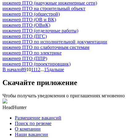
инженер ПТО (наружные инженерные сети)
инженер ПТО на строительный объект
инженер ПТО (общестрой)
инженер ПТО (ОВ и ВК)
инженер ПТО (ОВиК)
инженер ПТО (отделочные работы)
инженер ПТО (ПГС)
инженер ПТО по исполнительной документации
инженер ПТО по слаботочным системам
инженер ПТО по электрике
инженер ПТО (ППР)
инженер ПТО (проектировщик)
В начало
8
9
10
11
12
...
15
дальше
Скачайте приложение
Чтобы получать уведомления о приглашениях мгновенно
HeadHunter
Размещение вакансий
Поиск по резюме
О компании
Наши вакансии