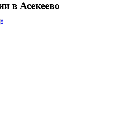
ии в Асекеево
#