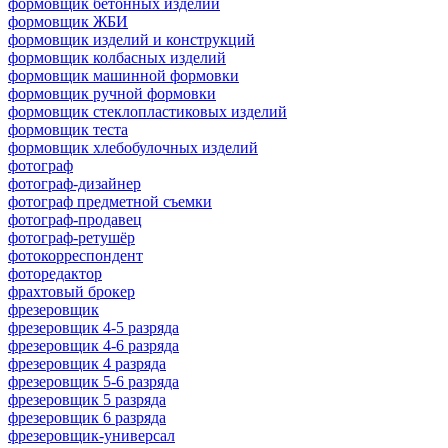
формовщик бетонных изделий
формовщик ЖБИ
формовщик изделий и конструкций
формовщик колбасных изделий
формовщик машинной формовки
формовщик ручной формовки
формовщик стеклопластиковых изделий
формовщик теста
формовщик хлебобулочных изделий
фотограф
фотограф-дизайнер
фотограф предметной съемки
фотограф-продавец
фотограф-ретушёр
фотокорреспондент
фоторедактор
фрахтовый брокер
фрезеровщик
фрезеровщик 4-5 разряда
фрезеровщик 4-6 разряда
фрезеровщик 4 разряда
фрезеровщик 5-6 разряда
фрезеровщик 5 разряда
фрезеровщик 6 разряда
фрезеровщик-универсал