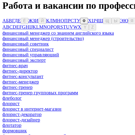
Работа и вакансии по професс
А
Б
В
Г
Д
Е
Ж
З
И
К
Л
М
Н
О
П
Р
С
Т
У
Х
Ц
Ч
Ш
Э
Ю
Ё
Й
Ф
Щ
Ы
Я
A
B
C
D
E
F
G
H
I
J
K
L
M
N
O
P
Q
R
S
T
U
V
W
X
Y
Z
финансовый менеджер со знанием английского языка
финансовый менеджер (строительство)
финансовый советник
финансовый специалист
финансовый управляющий
финансовый эксперт
фитнес-врач
фитнес-директор
фитнес-консультант
фитнес-менеджер
фитнес-тренер
фитнес-тренер групповых программ
флеболог
флорист
флорист в интернет-магазин
флорист-декоратор
флорист-дизайнер
флотатор
формовщик