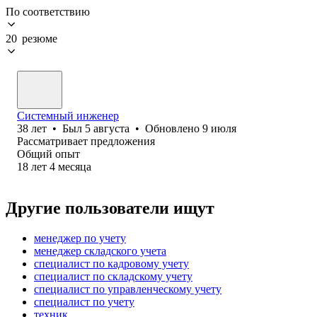
По соответствию
20 резюме
Системный инженер
38
лет
•
Был
5 августа
•
Обновлено
9 июля
Рассматривает предложения
Общий опыт
18
лет
4
месяца
Другие пользователи ищут
менеджер по учету
менеджер складского учета
специалист по кадровому учету
специалист по складскому учету
специалист по управленческому учету
специалист по учету
техник