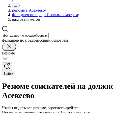
/
/
...
резюме в Асекеево
/
фельдшер по предрейсовым осмотрам
/
вахтовый метод
фельдшер по предрейсовым осмотрам
Резюме
Найти
Резюме соискателей на должн
Асекеево
Чтобы видеть все резюме, зарегистрируйтесь
После регистрации покажем ещё 1 и откроем фото