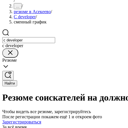
/
/
...
резюме в Асекеево
/
C developer
/
сменный график
c developer
Резюме
Найти
Резюме соискателей на должно
Чтобы видеть все резюме, зарегистрируйтесь
После регистрации покажем ещё 1 и откроем фото
Зарегистрироваться
За всё время