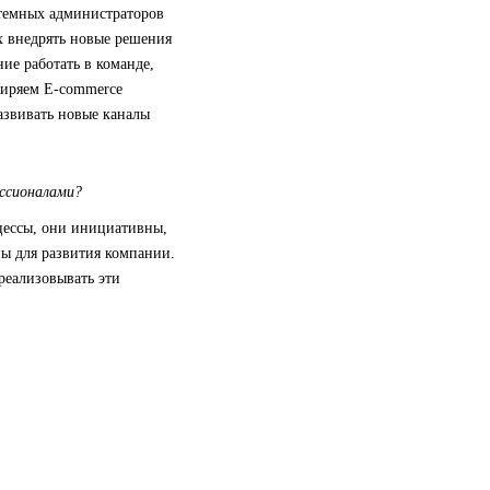
стемных администраторов
х внедрять новые решения
ие работать в команде,
ширяем E-commerce
азвивать новые каналы
ессионалами?
цессы, они инициативны,
ны для развития компании.
 реализовывать эти