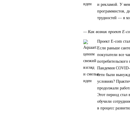
и рекламой. У ме
программистов, ди
трудностей — я хо
— Как возник проект E-co
Проект E-com стал
Если раньше санте
покупатели все ч
потребительского 
Пандемия COVID-1
сети были вынужде
условиях? Практи
продолжали работа
Этот период стал
обучили сотрудник
в процесс развити