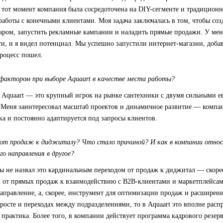
 тот момент компания была сосредоточена на DIY-сегменте и традицион
работы с конечными клиентами. Моя задача заключалась в том, чтобы соз
варом, запустить рекламные кампании и наладить прямые продажи. У ме
ти, и я видел потенциал. Мы успешно запустили интернет-магазин, доб
роцесс пошел.
актором при выборе Aquaart в качестве места работы?
, Aquaart — это крупный игрок на рынке сантехники с двумя сильными 
Меня заинтересовал масштаб проектов и динамичное развитие — компан
а и постоянно адаптируется под запросы клиентов.
 от продаж к диджиталу? Что стало причиной? И как в компании относ
го направления в другое?
бы не назвал это кардинальным переходом от продаж к диджитал — скоре
л от прямых продаж к взаимодействию с B2B-клиентами и маркетплейса
направление, а, скорее, инструмент для оптимизации продаж и расширени
росте и переходах между подразделениями, то в Aquaart это вполне расп
практика. Более того, в компании действует программа кадрового резерв