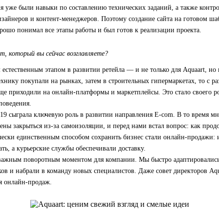
ня уже были навыки по составлению технических заданий, а также контр
зайнеров и контент-менеджеров. Поэтому создание сайта на готовом ша
рошо понимал все этапы работы и был готов к реализации проекта.
m, который вы сейчас возглавляете?
 естественным этапом в развитии ретейла — и не только для Aquaart, но 
хнику покупали на рынках, затем в строительных гипермаркетах, то с р
аще приходили на онлайн-платформы и маркетплейсы. Это стало своего 
поведения.
9 сыграла ключевую роль в развитии направления E-com. В то время м
ны закрыться из-за самоизоляции, и перед нами встал вопрос: как продо
чески единственным способом сохранить бизнес стали онлайн-продажи: 
ть, а курьерские службы обеспечивали доставку.
 важным поворотным моментом для компании. Мы быстро адаптировались
ов и набрали в команду новых специалистов. Даже совет директоров Aqu
я онлайн-продаж.