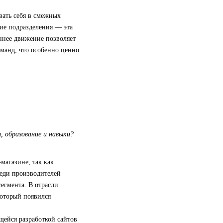
вать себя в смежных
гие подразделения — эта
еннее движение позволяет
оманд, что особенно ценно
, образование и навыки?
магазине, так как
реди производителей
сегмента. В отрасли
который появился
щейся разработкой сайтов