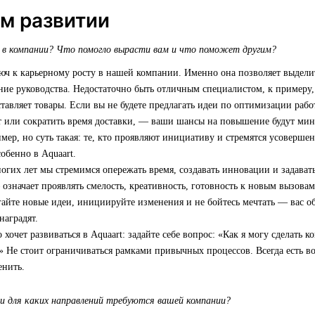
м развитии
 в компании? Что помогло вырасти вам и что поможет другим?
ч к карьерному росту в нашей компании. Именно она позволяет выделит
ние руководства. Недостаточно быть отличным специалистом, к примеру,
ставляет товары. Если вы не будете предлагать идеи по оптимизации рабо
 или сократить время доставки, — ваши шансы на повышение будут мин
ер, но суть такая: те, кто проявляют инициативу и стремятся усовершен
собенно в Aquaart.
гих лет мы стремимся опережать время, создавать инновации и задавать
значает проявлять смелость, креативность, готовность к новым вызовам
гайте новые идеи, инициируйте изменения и не бойтесь мечтать — вас об
наградят.
о хочет развиваться в Aquaart: задайте себе вопрос: «Как я могу сделать
 Не стоит ограничиваться рамками привычных процессов. Всегда есть в
енить.
и для каких направлений требуются вашей компании?