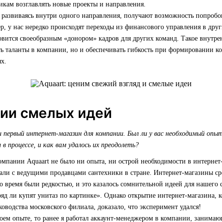
икам возглавлять новые проекты и направления.
 развиваясь внутри одного направления, получают возможность попробо
р, у нас нередко происходят переходы из финансового управления в дру
овится своеобразным «донором» кадров для других команд. Такое внутр
ть таланты в компании, но и обеспечивать гибкость при формировании к
х.
ции смелых идей
 первый интернет-магазин для компании. Был ли у вас необходимый опыт
в процессе, и как вам удалось их преодолеть?
омпании Aquaart не было ни опыта, ни острой необходимости в интернет-
али с ведущими продавцами сантехники в стране. Интернет-магазины с
о время были редкостью, и это казалось сомнительной идеей для нашего 
яд ли купят унитаз по картинке». Однако открытие интернет-магазина, 
оводства московского филиала, доказало, что эксперимент удался!
оем опыте, то ранее я работал аккаунт-менеджером в компании, занимаю