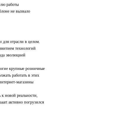
олю работы
блоне не вызвало
и для отрасли в целом.
азвитием технологий
рода эволюцией
ногие крупные розничные
лжать работать в этих
интернет-магазины
 к новой реальности,
aart активно погрузился