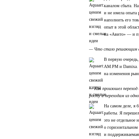
каналом сбыта. На
и не имела опыта 
наполнить его то
опыт в этой облас
на «Авито» — и п
— Что стало решающим ф
В первую очередь
AM.PM и Damixa. 
на изменения рынк
— Как произошел переход
росту и переходам из одно
На самом деле, я 
работы. Я переше
это не отдельное 
о горизонтальном 
и поддерживаемая 