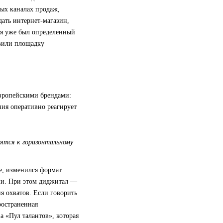
ных каналах продаж,
дать интернет-магазин,
ня уже был определенный
авили площадку
европейскими брендами:
ия оперативно реагирует
ятся к горизонтальному
е, изменился формат
ми. При этом диджитал —
я охватов. Если говорить
ространенная
а «Пул талантов», которая