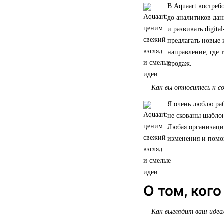
В Aquaart востре
до аналитиков дан
и развивать digit
предлагать новые
направление, где
продаж.
— Как вы относитесь к с
Я очень люблю ра
не скованы шаблон
Любая организация
изменения и помог
О том, ког
— Как выглядит ваш идеа