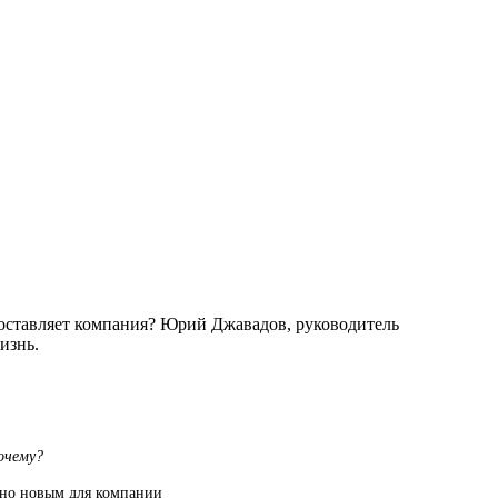
доставляет компания? Юрий Джавадов, руководитель
изнь.
очему?
ютно новым для компании