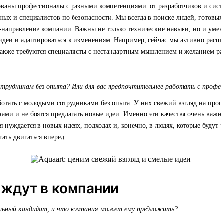
бованы профессионалы с разными компетенциями: от разработчиков и си
ных и специалистов по безопасности. Мы всегда в поиске людей, готовы
al-направление компании. Важны не только технические навыки, но и умен
 идеи и адаптироваться к изменениям. Например, сейчас мы активно рас
 также требуются специалисты с нестандартным мышлением и желанием р
отрудникам без опыта? Или для вас предпочтительнее работать с проф
ботать с молодыми сотрудниками без опыта. У них свежий взгляд на про
ами и не боятся предлагать новые идеи. Именно эти качества очень важ
 нуждается в новых идеях, подходах и, конечно, в людях, которые будут
ать двигаться вперед.
о ждут в компании
льный кандидат, и что компания может ему предложить?