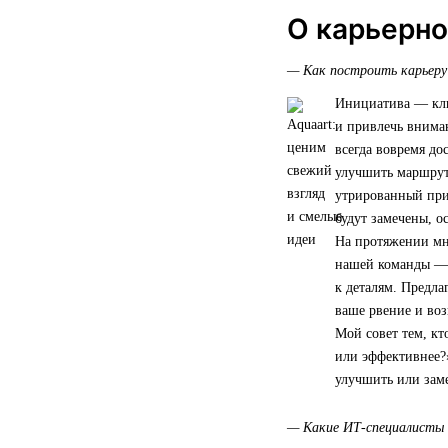
О карьерно
— Как построить карьеру
Инициатива — клю
и привлечь внима
всегда вовремя до
улучшить маршрут
утрированный прим
будут замечены, о
На протяжении мно
нашей команды — о
к деталям. Предла
ваше рвение и воз
Мой совет тем, кт
или эффективнее?»
улучшить или зам
— Какие ИТ-специалисты 