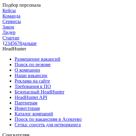
Подбор персонала
Кейсы
Команда
Сервисы
Закон
Лидер
Стартап
1
2
3
4
5
6
7
8
дальше
HeadHunter
Размещение вакансий
Поиск по резюме
О компании
Наши вакансии
Реклама на сайте
Требования к ПО
Безопасный HeadHunter
HeadHunter API
Партнерам
Инвесторам
Каталог компаний
Поиск по вакансиям в Асекеево
Сетка: соцсеть для нетворкинга
Соискателям