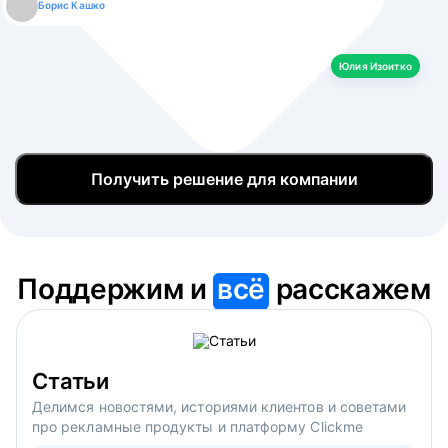
Борис Кашко
Юлия Изоитко
Александр Кулагин
Даниил Макаров
Екатерина Лазаренко
Юлия Изоитко
Получить решение для компании
Поддержим и
всё
расскажем
Статьи
Делимся новостями, историями клиентов и советами
про рекламные продукты и платформу Clickme