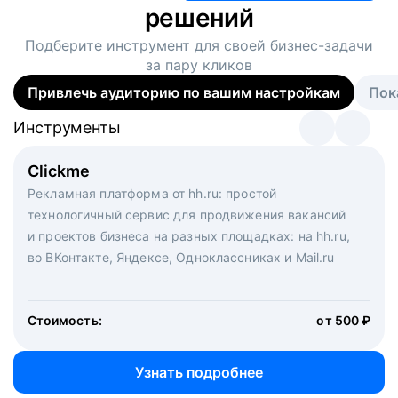
решений
Подберите инструмент для своей
бизнес-задачи
за пару кликов
Привлечь аудиторию по вашим настройкам
Пок
Инструменты
Инструменты
Инструменты
Виртуальный рекрутер
Clickme
Вакансия дня
Массовый подбор под ключ. Решите, сколько
Рекламная платформа от hh.ru: простой
Рекламный формат для вакансий на главной странице
кандидатов и когда вам нужно, и за дело возьмутся
технологичный сервис для продвижения вакансий
hh.ru. Увеличивает количество откликов
маркетологи, рекрутеры и проектные менеджеры
и проектов бизнеса на разных площадках: на hh.ru,
hh.ru с целым набором digital-инструментов
во ВКонтакте, Яндексе, Одноклассниках и Mail.ru
Стоимость:
от 200 000 ₽
Узнать подробнее
Стоимость:
от 500 ₽
Узнать подробнее
Узнать подробнее