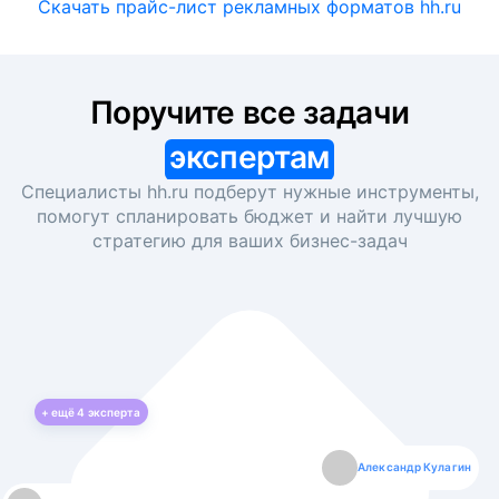
Скачать прайс-лист рекламных форматов hh.ru
Поручите все задачи
экспертам
Специалисты hh.ru подберут нужные инструменты,
помогут спланировать бюджет и найти лучшую
стратегию для ваших
бизнес-задач
+ ещё
4
эксперта
Екатерина Лазаренко
Александр Кулагин
Даниил Макаров
Борис Кашко
Юлия Изоитко