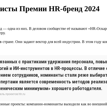
исты Премии HR-бренд 2024
 — одна из них. В деловом сообществе её называют «HR-Оскаро
еру.
ране. Они задают вектор для всей индустрии. В этом году конк
связанных с практиками удержания персонала, пов
гий и ИИ-инструментов в HR-процессы. В отличие 
ением сотрудников, номинанты стали реже выбират
спертами является современность методов реализа
игиеническим минимумом» хорошего работодателя.
ель проектов hh.ru
онные проекты: компании-номинанты выходили как во внешний к