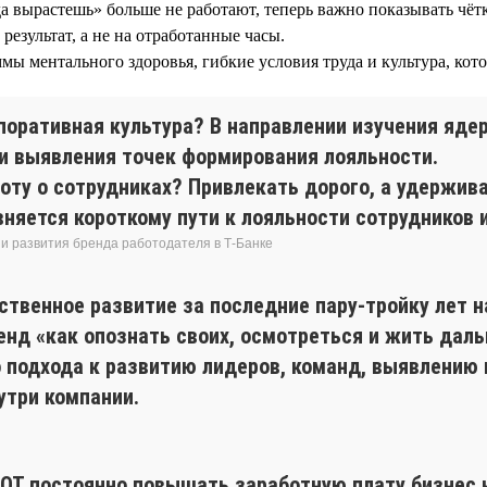
а вырастешь» больше не работают, теперь важно показывать чёт
езультат, а не на отработанные часы.
ы ментального здоровья, гибкие условия труда и культура, кот
поративная культура? В направлении изучения ядер
 и выявления точек формирования лояльности.
оту о сотрудниках? Привлекать дорого, а удержив
няется короткому пути к лояльности сотрудников 
и развития бренда работодателя в Т-Банке
ственное развитие за последние пару-тройку лет 
нд «как опознать своих, осмотреться и жить даль
о подхода к развитию лидеров, команд, выявлени
утри компании.
ФОТ постоянно повышать заработную плату бизнес 