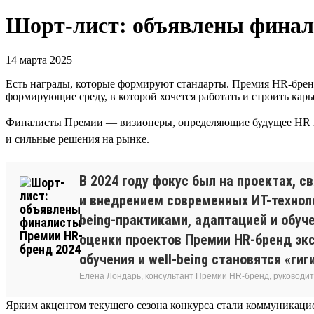
Шорт-лист: объявлены финал
14 марта 2025
Есть награды, которые формируют стандарты. Премия HR-бренд
формирующие среду, в которой хочется работать и строить карь
Финалисты Премии — визионеры, определяющие будущее HR в ст
и сильные решения на рынке.
В 2024 году фокус был на проектах, 
и внедрением современных ИТ-техноло
being-практиками, адаптацией и обуч
оценки проектов Премии HR-бренд эк
обучения и well-being становятся «г
Елена Лондарь, консультант Премии HR-бренд, руководит
Ярким акцентом текущего сезона конкурса стали коммуникаци