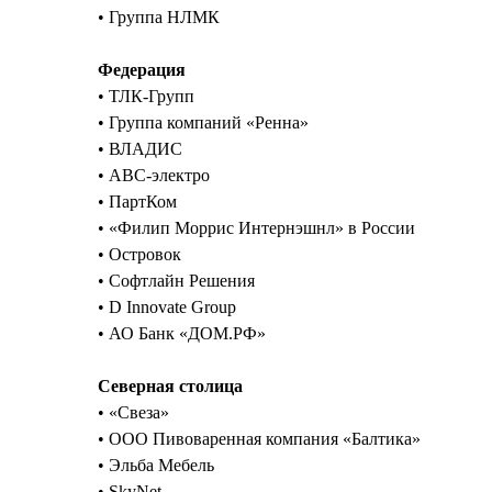
• Группа НЛМК
Федерация
• ТЛК-Групп
• Группа компаний «Ренна»
• ВЛАДИС
• АВС-электро
• ПартКом
• «Филип Моррис Интернэшнл» в России
• Островок
• Софтлайн Решения
• D Innovate Group
• АО Банк «ДОМ.РФ»
Северная столица
• «Свеза»
• ООО Пивоваренная компания «Балтика»
• Эльба Мебель
• SkyNet