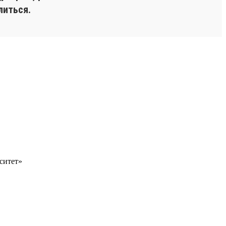
литься.
ситет»