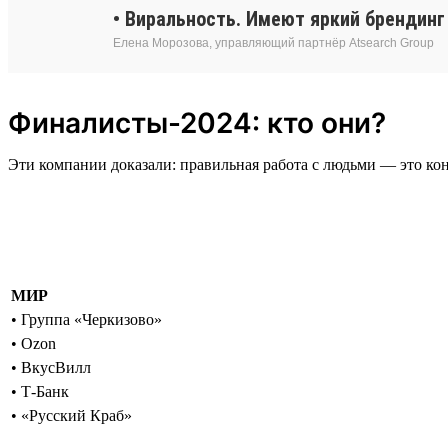
• Виральность. Имеют яркий брендин
Елена Морозова, управляющий партнёр Atsearch Group
Финалисты-2024: кто они?
Эти компании доказали: правильная работа с людьми — это ко
МИР
• Группа «Черкизово»
• Ozon
• ВкусВилл
• Т-Банк
• «Русский Краб»