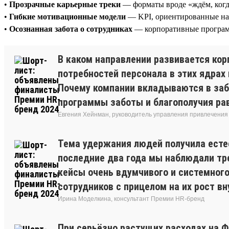
•
Прозрачные карьерные треки
— форматы вроде «ждём, когд
•
Гибкие мотивационные модели
— KPI, ориентированные на р
•
Осознанная забота о сотрудниках
— корпоративные программ
В каком направлении развивается кор
потребностей персонала в этих ядрах
Почему компании вкладываются в заб
программы заботы и благополучия рав
Евгения Хейнман, руководитель управления привлечения 
Тема удержания людей получила есте
последние два года мы наблюдали тре
кейсы очень вдумчивого и системног
сотрудников с прицелом на их рост вн
Ирина Моделкина, консультант Премии HR-бренд
При серьёзно растущих расходах на 