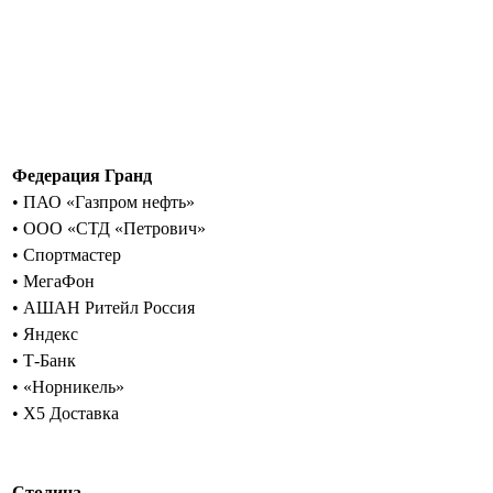
Федерация Гранд
• ПАО «Газпром нефть»
• ООО «СТД «Петрович»
• Спортмастер
• МегаФон
• АШАН Ритейл Россия
• Яндекс
• Т-Банк
• «Норникель»
• Х5 Доставка
Столица