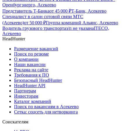
Оренбургэнерго, Асекеево
Представитель Т-Банка
от
45 000
₽
Т-Банк, Асекеево
Специалист в салон сотовой связи МТС
(Асекеево)
от
50 000
₽
Группа компаний Альянс, Асекеево
Водитель грузового транспорта
з/п не указана
ITECO,
Асекеево
HeadHunter
Размещение вакансий
Поиск по резюме
О компании
Наши вакансии
Реклама на сайте
Требования к ПО
Безопасный HeadHunter
HeadHunter API
Партнерам
Инвесторам
Каталог компаний
Поиск по вакансиям в Асекеево
Сетка: соцсеть для нетворкинга
Соискателям