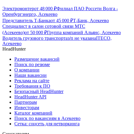
Электромонтер
от
48 000
₽
Филиал ПАО Россети Волга -
Оренбургэнерго, Асекеево
Представитель Т-Банка
от
45 000
₽
Т-Банк, Асекеево
Специалист в салон сотовой связи МТС
(Асекеево)
от
50 000
₽
Группа компаний Альянс, Асекеево
Водитель грузового транспорта
з/п не указана
ITECO,
Асекеево
HeadHunter
Размещение вакансий
Поиск по резюме
О компании
Наши вакансии
Реклама на сайте
Требования к ПО
Безопасный HeadHunter
HeadHunter API
Партнерам
Инвесторам
Каталог компаний
Поиск по вакансиям в Асекеево
Сетка: соцсеть для нетворкинга
Соискателям