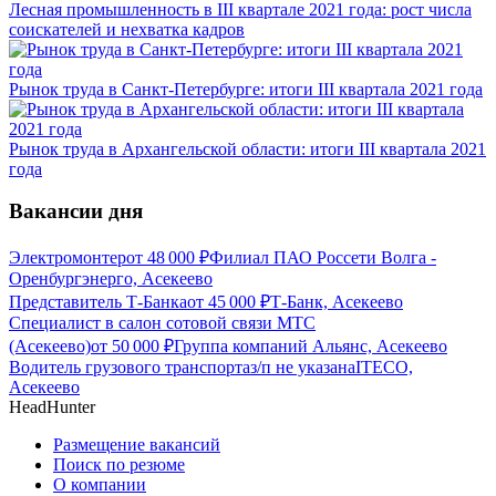
Лесная промышленность в III квартале 2021 года: рост числа
соискателей и нехватка кадров
Рынок труда в Санкт-Петербурге: итоги III квартала 2021 года
Рынок труда в Архангельской области: итоги III квартала 2021
года
Вакансии дня
Электромонтер
от
48 000
₽
Филиал ПАО Россети Волга -
Оренбургэнерго, Асекеево
Представитель Т-Банка
от
45 000
₽
Т-Банк, Асекеево
Специалист в салон сотовой связи МТС
(Асекеево)
от
50 000
₽
Группа компаний Альянс, Асекеево
Водитель грузового транспорта
з/п не указана
ITECO,
Асекеево
HeadHunter
Размещение вакансий
Поиск по резюме
О компании