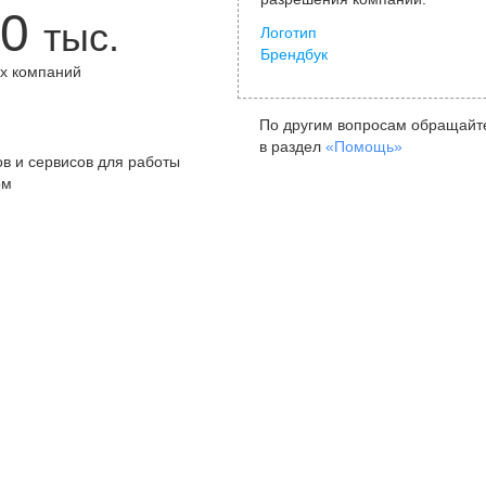
0
тыс.
Логотип
Брендбук
х компаний
+
По другим вопросам обращайт
в раздел
«Помощь»
в и сервисов для работы
ом
Санкт-Петербург
Я
ул. Жуковского, д. 19, особняк
ул