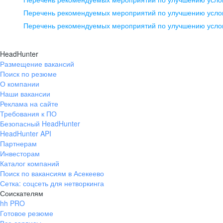
pr@ural.hh.ru
Перечень рекомендуемых мероприятий по улучшению услов
Перечень рекомендуемых мероприятий по улучшению усло
Новосибирск
ул. Большевистская, д. 35,
HeadHunter
помещение 21
Размещение вакансий
Поиск по резюме
+7 383 207-94-64
О компании
pr@nsk.hh.ru
Наши вакансии
Реклама на сайте
Требования к ПО
Безопасный HeadHunter
HeadHunter API
Партнерам
Инвесторам
Каталог компаний
Поиск по вакансиям в Асекеево
Сетка: соцсеть для нетворкинга
Соискателям
hh PRO
Готовое резюме