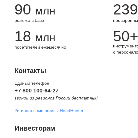
90
239
млн
резюме в базе
проверенны
18
50
млн
инструменто
посетителей ежемесячно
с персонал
Контакты
Единый телефон
+7 800 100-64-27
звонок из регионов России бесплатный
Региональные офисы HeadHunter
Москва
Инвесторам
внутригородская территория