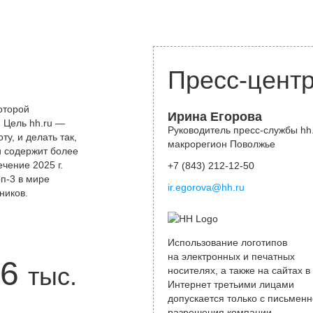
Пресс-цент
оторой
Ирина Егорова
 Цель hh.ru —
Руководитель пресс-службы hh.
у, и делать так,
макрорегион Поволжье
и содержит более
чение 2025 г.
+7 (843) 212-12-50
оп-3 в мире
ir.egorova@hh.ru
ников.
Использование логотипов
на электронных и печатных
6
тыс.
носителях, а также на сайтах в
Интернет третьими лицами
допускается только с письменн
разрешения компании.