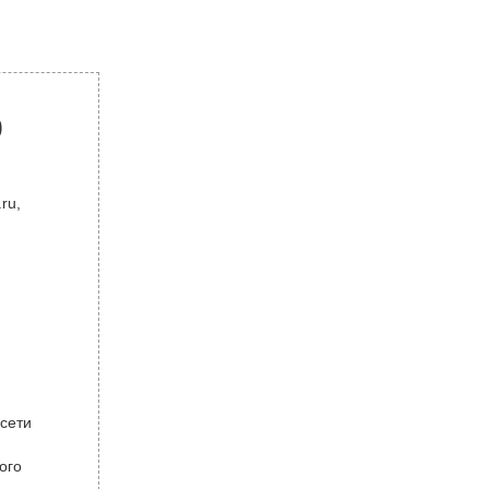
р
ru,
 сети
ого