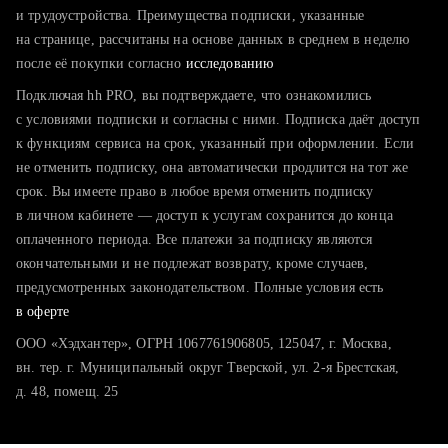
тратите много времени на поиск и вручную поднимаете
и трудоустройства. Преимущества подписки, указанные
резюме
на странице, рассчитаны на основе данных в среднем в неделю
после её покупки согласно
хотите сравнить себя с конкурентами и оценить шансы
исследованию
Подключая hh PRO, вы подтверждаете, что ознакомились
с условиями подписки и согласны с ними. Подписка даёт доступ
к функциям сервиса на срок, указанный при оформлении. Если
не отменить подписку, она автоматически продлится на тот же
срок. Вы имеете право в любое время отменить подписку
в личном кабинете — доступ к услугам сохранится до конца
оплаченного периода. Все платежи за подписку являются
окончательными и не подлежат возврату, кроме случаев,
предусмотренных законодательством. Полные условия есть
в оферте
ООО «Хэдхантер», ОГРН 1067761906805, 125047, г. Москва,
вн. тер. г. Муниципальный округ Тверской, ул. 2-я Брестская,
д. 48, помещ. 25