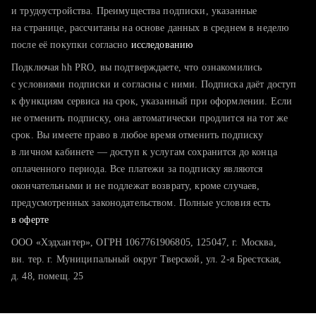
тратите много времени на поиск и вручную поднимаете
и трудоустройства. Преимущества подписки, указанные
резюме
на странице, рассчитаны на основе данных в среднем в неделю
после её покупки согласно
хотите сравнить себя с конкурентами и оценить шансы
исследованию
Подключая hh PRO, вы подтверждаете, что ознакомились
с условиями подписки и согласны с ними. Подписка даёт доступ
к функциям сервиса на срок, указанный при оформлении. Если
не отменить подписку, она автоматически продлится на тот же
срок. Вы имеете право в любое время отменить подписку
в личном кабинете — доступ к услугам сохранится до конца
оплаченного периода. Все платежи за подписку являются
окончательными и не подлежат возврату, кроме случаев,
предусмотренных законодательством. Полные условия есть
в оферте
ООО «Хэдхантер», ОГРН 1067761906805, 125047, г. Москва,
вн. тер. г. Муниципальный округ Тверской, ул. 2-я Брестская,
д. 48, помещ. 25